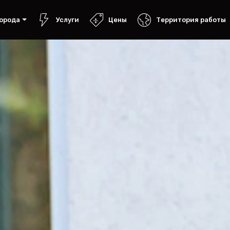
орода
Услуги
Цены
Территория работы