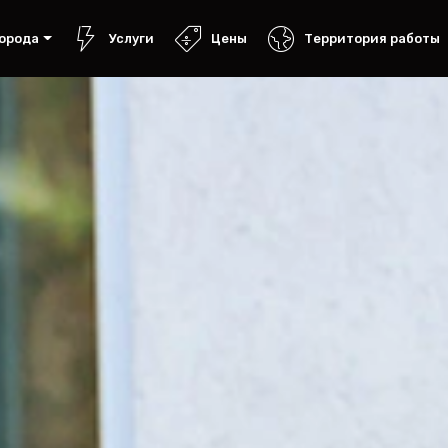
орода
Услуги
Цены
Территория работы