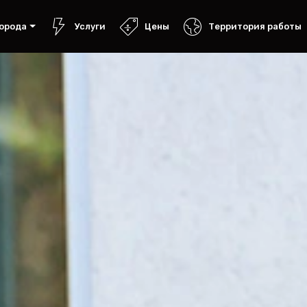
орода
Услуги
Цены
Территория работы