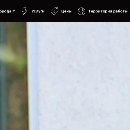
орода
Услуги
Цены
Территория работы