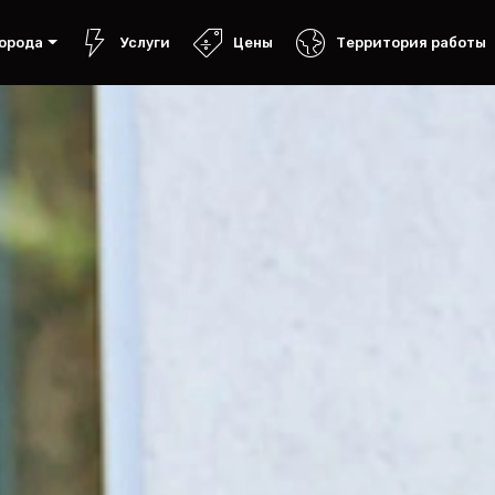
орода
Услуги
Цены
Территория работы